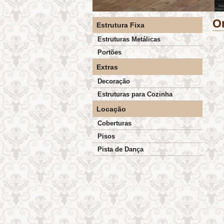
O
Estrutura Fixa
Estruturas Metálicas
Portões
Extras
Decoração
Estruturas para Cozinha
Locação
Coberturas
Pisos
Pista de Dança